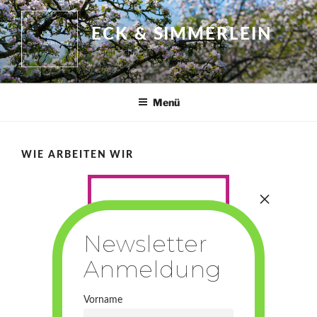
Zum
Inhalt
ECK & SIMMERLEIN
springen
Weinmacher
Menü
WIE ARBEITEN WIR
Vorname