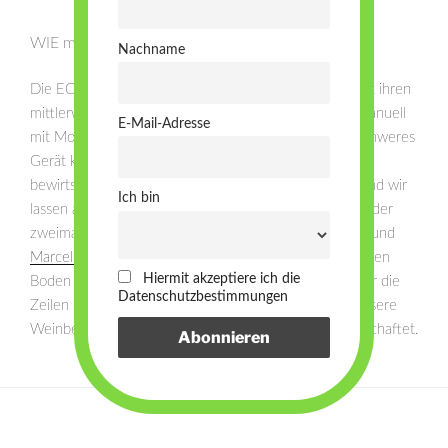
WIE machen die das eigentlich?
Nachname
Die ECK & SIMMERLEIN Wein- und Obstbau GbR mit ihren
mittlerweile rund 40Ar Weinbergen wird durch uns manuell
E-Mail-Adresse
mit Motorspritze und Mähgeräten bewirtschaftet – schweres
Gerät kommt bei uns nur ganz selten zum Einsatz. Wir
bewirtschaften alles nach biologischen Grundsätzen und wir
Ich bin
lassen alle unsere Weinberge auch zertifizieren. Ein- oder
zweimal im Jahr bekommen wir Hilfe von unserem Freund
Marcel Idler
, in dem er durch unsere Berge fährt und den
Hiermit akzeptiere ich die
Boden mulcht oder auch mal den Boden umbricht oder die
Datenschutzbestimmungen
Zeilen Bepflanzung aussät, aber ansonsten werden unsere
Weinberge ausschließlich von Hand durch uns bewirtschaftet.