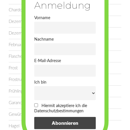
Chardonnay
Vorname
Dezember
Dezember
Nachname
Februar
Flasche
E-Mail-Adresse
Frost
Frostruten
Ich bin
Frühling
Garanoir
Hiermit akzeptiere ich die
Datenschutzbestimmungen
Gewürztraminer
Hagel