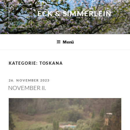
Zum
Inhalt
ECK & SIMMERLEIN
springen
Weinmacher
Menü
KATEGORIE:
TOSKANA
VERÖFFENTLICHT
26. NOVEMBER 2023
AM
NOVEMBER II.