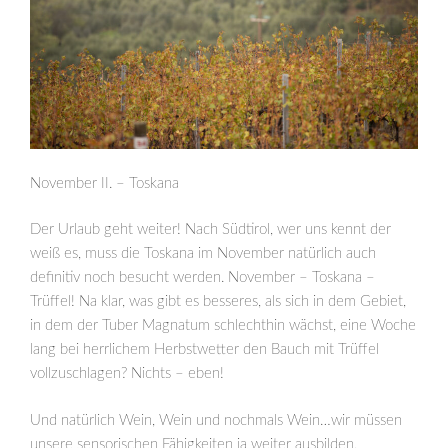
November II. – Toskana
Der Urlaub geht weiter! Nach Südtirol, wer uns kennt der
weiß es, muss die Toskana im November natürlich auch
definitiv noch besucht werden. November – Toskana –
Trüffel! Na klar, was gibt es besseres, als sich in dem Gebiet,
in dem der Tuber Magnatum schlechthin wächst, eine Woche
lang bei herrlichem Herbstwetter den Bauch mit Trüffel
vollzuschlagen? Nichts – eben!
Und natürlich Wein, Wein und nochmals Wein…wir müssen
unsere sensorischen Fähigkeiten ja weiter ausbilden.