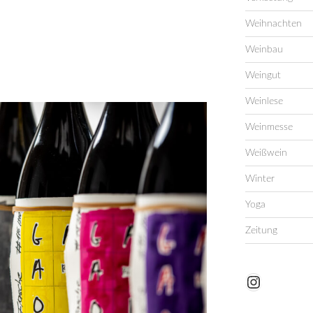
Weihnachten
Weinbau
Weingut
Weinlese
Weinmesse
Weißwein
Winter
Yoga
Zeitung
Instagram