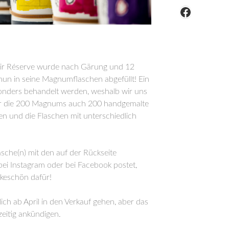
Facebook
noir Réserve wurde nach Gärung und 12
un in seine Magnumflaschen abgefüllt! Ein
nders behandelt werden, weshalb wir uns
ür die 200 Magnums auch 200 handgemalte
en und die Flaschen mit unterschiedlich
sche(n) mit den auf der Rückseite
ei Instagram oder bei Facebook postet,
keschön dafür!
ch ab April in den Verkauf gehen, aber das
eitig ankündigen.