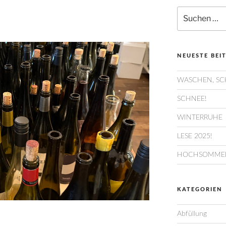
Suchen
nach:
NEUESTE BEI
WASCHEN, SC
SCHNEE!
WINTERRUHE
LESE 2025!
HOCHSOMMER
KATEGORIEN
Abfüllung