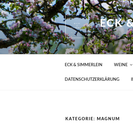
Zum
Inhalt
springen
ECK 
Weinmacher
ECK & SIMMERLEIN
WEINE
DATENSCHUTZERKLÄRUNG
KATEGORIE:
MAGNUM