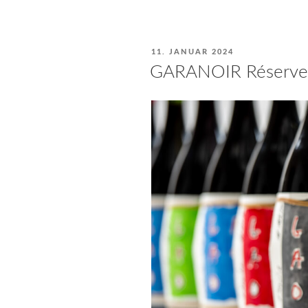
VERÖFFENTLICHT
11. JANUAR 2024
AM
GARANOIR Réserve