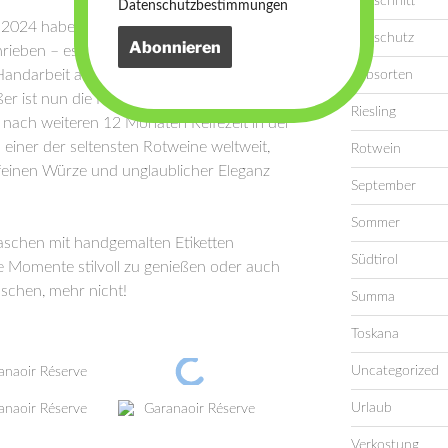
Rebschnitt
Datenschutzbestimmungen
r 2024 haben wir mit seinen Höhen und
Rebschutz
chrieben – es war sehr herausfordernd!
 Handarbeit als gewohnt und jede Menge
Rebsorten
er ist nun die Freude, euch unseren
Riesling
nach weiteren 12 Monaten Reifezeit in der
 einer der seltensten Rotweine weltweit,
Rotwein
r feinen Würze und unglaublicher Eleganz
September
Sommer
aschen mit handgemalten Etiketten
Südtirol
re Momente stilvoll zu genießen oder auch
aschen, mehr nicht!
Summa
Toskana
Uncategorized
Urlaub
Verkostung