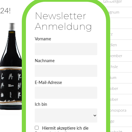
Lemberger
24!
Magnum
Mai
März
Vorname
Medien
November
Nachname
Oechsle
Oidium
E-Mail-Adresse
Oktober
Oktober
Ich bin
Peronospora
Pflege
Hiermit akzeptiere ich die