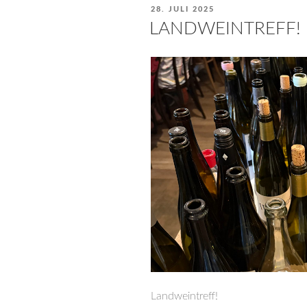
VERÖFFENTLICHT
28. JULI 2025
AM
LANDWEINTREFF!
Landweintreff!