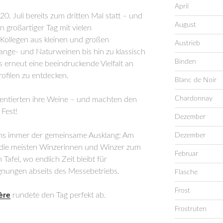
April
. Juli bereits zum dritten Mal statt – und
August
n großartiger Tag mit vielen
Kollegen aus kleinen und großen
Austrieb
ge- und Naturweinen bis hin zu klassisch
Binden
s erneut eine beeindruckende Vielfalt an
ofilen zu entdecken.
Blanc de Noir
Chardonnay
entierten ihre Weine – und machten den
Fest!
Dezember
 uns immer der gemeinsame Ausklang: Am
Dezember
 die meisten Winzerinnen und Winzer zum
Februar
afel, wo endlich Zeit bleibt für
nungen abseits des Messebetriebs.
Flasche
Frost
ère
rundete den Tag perfekt ab.
Frostruten