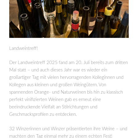
Landweintreff!
Der Landweintreff 2025 fand am 20. Juli bereits zum dritten
Mal statt – und auch dieses Jahr war es wieder ein
großartiger Tag mit vielen hervorragenden Kolleginnen und
Kollegen aus kleinen und großen Weingütern. Von
spannenden Orange- und Naturweinen bis hin zu klassisch
perfekt vinifizierten Weinen gab es erneut eine
beeindruckende Vielfalt an Stilrichtungen und
Geschmacksprofilen zu entdecken.
32 Winzerinnen und Winzer präsentierten ihre Weine – und
machten den Tag einmal mehr zu einem echten Fest!