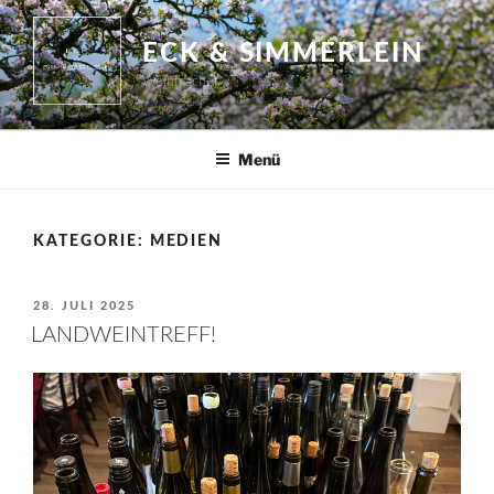
Zum
Inhalt
ECK & SIMMERLEIN
springen
Weinmacher
Menü
KATEGORIE:
MEDIEN
VERÖFFENTLICHT
28. JULI 2025
AM
LANDWEINTREFF!