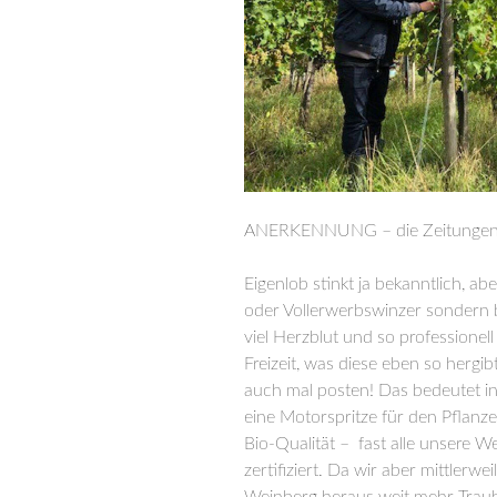
ANERKENNUNG – die Zeitungen fa
Eigenlob stinkt ja bekanntlich, abe
oder Vollerwerbswinzer sondern 
viel Herzblut und so professionell
Freizeit, was diese eben so hergib
auch mal posten! Das bedeutet in 
eine Motorspritze für den Pflanz
Bio-Qualität – fast alle unsere Wei
zertifiziert. Da wir aber mittlerw
Weinberg heraus weit mehr Traube