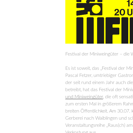
Festival der Miniweingüter – die
Es ist soweit, das „Festival der Mi
Pascal Fetzer, umtriebiger Gastr
der seit rund einem Jahr auch di
betreibt, hat das Festival der Min
und Miniweingüter
, die oft sens
zum ersten Mal in größerem Rahm
breiten Öffentlichkeit. Am 30.07
Gerberei nach Waiblingen und s
Veranstaltungsreihe „Raus(ch) a
Verkostung aus.