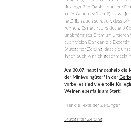
riesengroßen Dank an unsere Fr
irrsinnig unterstützen!!) als wir j
natürlich auch schauen, dass wir
können. Es macht uns deshalb übe
unabhängiges Gremium unseren We
auch vielen Dank an die Experti
Stuttgarter Zeitung, dass sie uns
ihnen auch wirklich geschmeckt h
Am 30.07. habt ihr deshalb die 
der Miniweingüter“ in der
Gerbe
vorbei es sind viele tolle Kolle
Weinen ebenfalls am Start!
Hier die Texte der Zeitungen:
Stuttgarter Zeitung