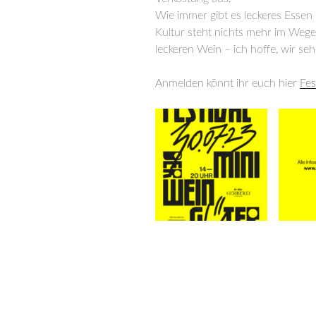
Wie immer gibt es leckeres Essen
Kultur steht nichts mehr im Wege!
leckeren Wein – ich hoffe, wir s
Anmelden könnt ihr euch hier
Fes