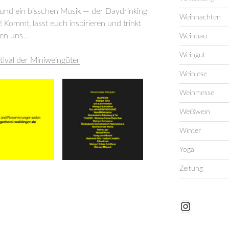
 und ein bisschen Musik — der Daydrinking
Weihnachten
 Kommt, lasst euch inspirieren und trinkt
ehen uns…
Weinbau
Weingut
tival der Miniweingüter
Weinlese
Weinmesse
Weißwein
Winter
Yoga
Zeitung
Instagram