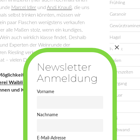
Frühling
eunde
Marcel Idler
und
Andi Knauß
, die uns
Garanoir
emals selbst trinken könnten, müssen wir
 ein paar Flaschen wenigstens verkaufen
Gewürztramine
r alle Maßen stolz, wenn ein kundiges,
in auch wirklich klasse findet. Deshalb
Hagel
n und Experten der Weinrunde der
Herbst
eren Riesling verkostet haben und, dass er
at – vielen Dank dafür!
Italien
Jahreszeiten
Möglichkeit unsere Weine beim „Festival
rei Waiblingen
zu probieren – schaut
Jahrgang
ginnen und Kollegen mit ihren super
Vorname
Januar
Juli
Nachname
Juni
Laubwand
E-Mail-Adresse