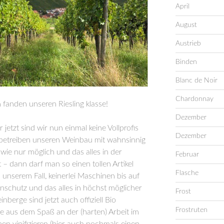
April
August
Austrieb
Binden
Blanc de Noir
Chardonnay
nden unseren Riesling klasse!
Dezember
r jetzt sind wir nun einmal keine Vollprofis
Dezember
betreiben unseren Weinbau mit wahnsinnig
 wie nur möglich und das alles in der
Februar
t – dann darf man so einen tollen Artikel
Flasche
unserem Fall, keinerlei Maschinen bis auf
enschutz und das alles in höchst möglicher
Frost
nberge sind jetzt auch offiziell Bio
Frostruten
eile aus dem Spaß an der (harten) Arbeit im
n vinifizieren (hier auch nochmals einen