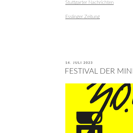
Stuttgarter Nachrichten
Esslinger Zeitung
VERÖFFENTLICHT
14. JULI 2023
AM
FESTIVAL DER MI