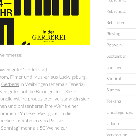
Rebschnitt
Rebschutz
Rebsorten
Riesling
Rotwein
 Weinmesse!
September
Sommer
niweingüter“ findet statt!
onom, Filmer und Musiker aus Ludwigsburg,
Südtirol
e
Gerberei
in Waiblingen (ehemals Teneria)
Summa
iweingüter auf die Beine gestellt.
Kleinst-
ationelle Weine produzieren, versammeln sich
Toskana
en und präsentieren ihre Weine einer
Uncategorized
. kommen
19 dieser Weingüter
in die
chenken im Rahmen von Pascals
Urlaub
m Sonntag“ mehr als 50 Weine zur
Verkostung