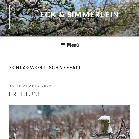
Zum
Inhalt
ECK & SIMMERLEIN
springen
Weinmacher
Menü
SCHLAGWORT:
SCHNEEFALL
VERÖFFENTLICHT
15. DEZEMBER 2022
AM
ERHOLUNG!