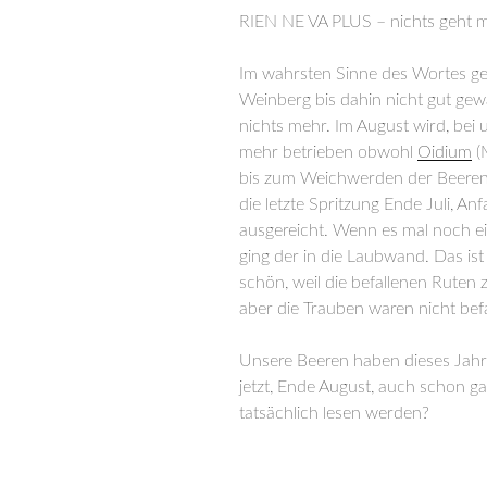
RIEN NE VA PLUS – nichts geht 
Im wahrsten Sinne des Wortes g
Weinberg bis dahin nicht gut gew
nichts mehr. Im August wird, bei
mehr betrieben obwohl
Oidium
(
bis zum Weichwerden der Beeren,
die letzte Spritzung Ende Juli, A
ausgereicht. Wenn es mal noch ei
ging der in die Laubwand. Das ist
schön, weil die befallenen Ruten
aber die Trauben waren nicht befa
Unsere Beeren haben dieses Jahr j
jetzt, Ende August, auch schon g
tatsächlich lesen werden?