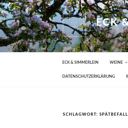
Zum
Inhalt
springen
ECK 
Weinmacher
ECK & SIMMERLEIN
WEINE
DATENSCHUTZERKLÄRUNG
SCHLAGWORT:
SPÄTBEFAL