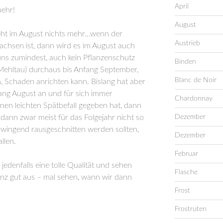
April
mehr!
August
eht im August nichts mehr…wenn der
Austrieb
achsen ist, dann wird es im August auch
 uns zumindest, auch kein Pflanzenschutz
Binden
Mehltau) durchaus bis Anfang September,
Blanc de Noir
 Schaden anrichten kann. Bislang hat aber
nfang August an und für sich immer
Chardonnay
nen leichten Spätbefall gegeben hat, dann
Dezember
 dann zwar meist für das Folgejahr nicht so
 zwingend rausgeschnitten werden sollten,
Dezember
llen.
Februar
edenfalls eine tolle Qualität und sehen
Flasche
anz gut aus – mal sehen, wann wir dann
Frost
Frostruten