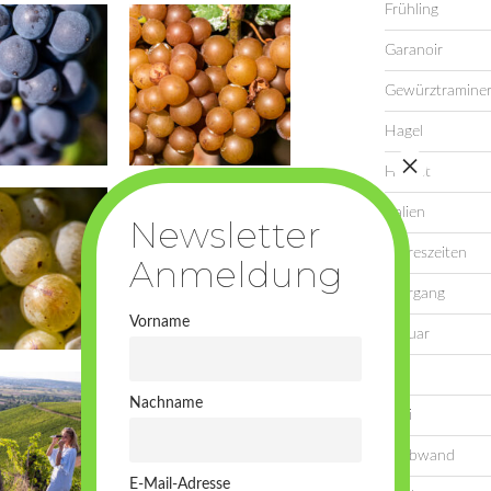
Frühling
Garanoir
Gewürztramine
Hagel
Herbst
Italien
Jahreszeiten
Jahrgang
Vorname
Januar
Juli
Nachname
Juni
Laubwand
E-Mail-Adresse