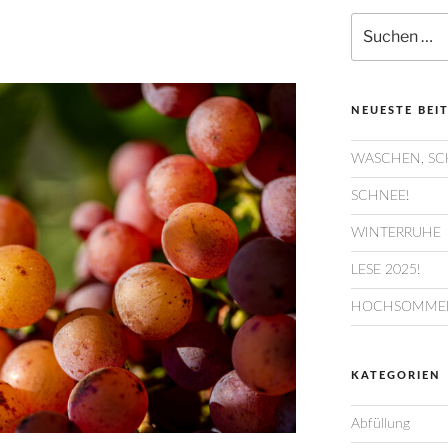
Suchen
nach:
NEUESTE BEI
WASCHEN, SC
SCHNEE!
WINTERRUHE
LESE 2025!
HOCHSOMMER
KATEGORIEN
Abfüllung