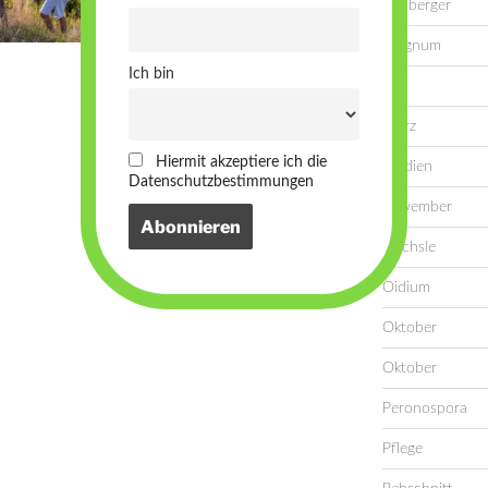
Lemberger
Magnum
Ich bin
Mai
März
Hiermit akzeptiere ich die
Medien
Datenschutzbestimmungen
November
Oechsle
Oidium
Oktober
Oktober
Peronospora
Pflege