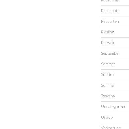
Rebschnitt
Rebschutz
Rebsorten
Riesling
Rotwein
September
Sommer
Südtirol
Summa
Toskana
Uncategorized
Urlaub
Verkostung