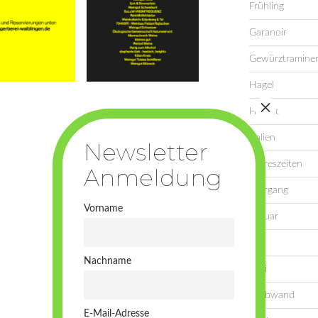
Frühling
Garanoir
Gewürztramine
Hagel
Herbst
Italien
Jahreszeiten
Jahrgang
Vorname
Januar
Juli
Nachname
Juni
Laubwand
E-Mail-Adresse