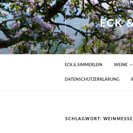
Zum
Inhalt
springen
ECK 
Weinmacher
ECK & SIMMERLEIN
WEINE
DATENSCHUTZERKLÄRUNG
SCHLAGWORT:
WEINMESS