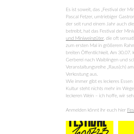
Es ist soweit, das „Festival der Mi
Pascal Fetzer, umtriebiger Gastr
der seit rund einem Jahr auch di
betreibt, hat das Festival der Min
und Miniweingüter
, die oft sens
zum ersten Mal in größerem Rahm
breiten Öffentlichkeit. Am 30.07
Gerberei nach Waiblingen und s
Veranstaltungsreihe „Raus(ch) a
Verkostung aus.
Wie immer gibt es leckeres Essen
Kultur steht nichts mehr im Wege!
leckeren Wein – ich hoffe, wir s
Anmelden könnt ihr euch hier
Fes