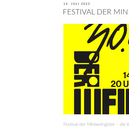
VERÖFFENTLICHT
14. JULI 2023
AM
FESTIVAL DER MI
Festival der Miniweingüter – die