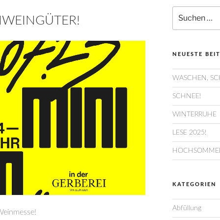
Suchen
NIWEINGÜTER!
nach:
NEUESTE BEI
WASCHEN, SC
SCHNEE!
WINTERRUHE
LESE 2025!
HOCHSOMMER
KATEGORIEN
Abfüllung
 Weinmesse!