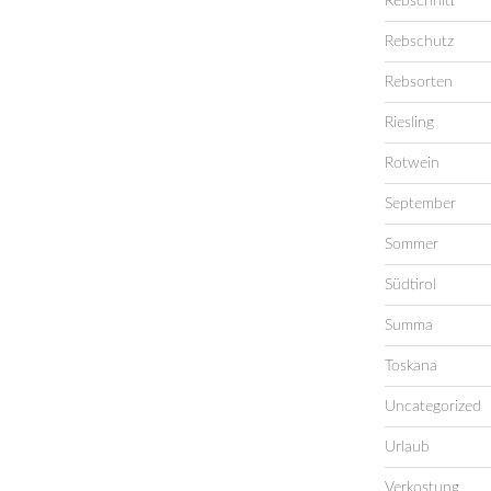
Rebschnitt
Rebschutz
Rebsorten
Riesling
Rotwein
September
Sommer
Südtirol
Summa
Toskana
Uncategorized
Urlaub
Verkostung