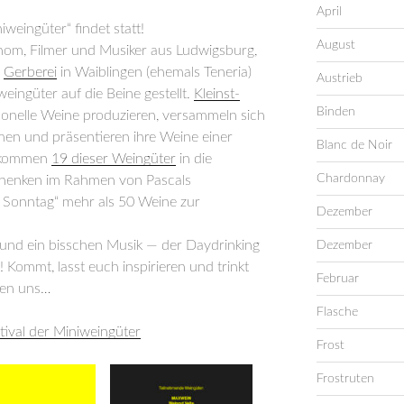
April
niweingüter“ findet statt!
August
onom, Filmer und Musiker aus Ludwigsburg,
e
Gerberei
in Waiblingen (ehemals Teneria)
Austrieb
iweingüter auf die Beine gestellt.
Kleinst-
Binden
ationelle Weine produzieren, versammeln sich
en und präsentieren ihre Weine einer
Blanc de Noir
. kommen
19 dieser Weingüter
in die
Chardonnay
chenken im Rahmen von Pascals
m Sonntag“ mehr als 50 Weine zur
Dezember
 und ein bisschen Musik — der Daydrinking
Dezember
 Kommt, lasst euch inspirieren und trinkt
Februar
ehen uns…
Flasche
tival der Miniweingüter
Frost
Frostruten