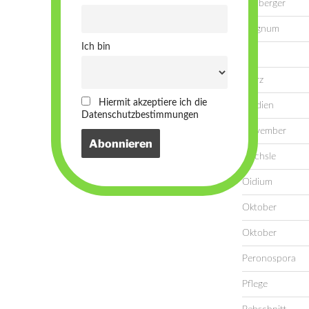
Lemberger
Magnum
Ich bin
Mai
März
Hiermit akzeptiere ich die
Medien
Datenschutzbestimmungen
November
Oechsle
Oidium
Oktober
Oktober
Peronospora
Pflege