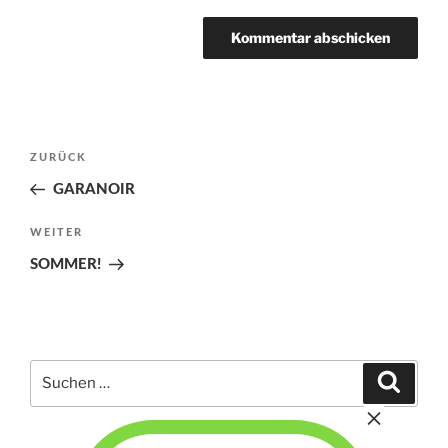
Beitragsnavigation
Vorheriger
ZURÜCK
Beitrag
GARANOIR
Nächster
WEITER
Beitrag
SOMMER!
Suchen
Suche
nach: