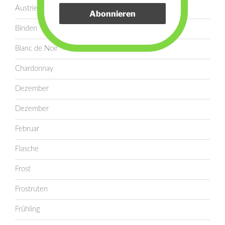
Austrieb
Binden
Blanc de Noir
Chardonnay
Dezember
Dezember
Februar
Flasche
Frost
Frostruten
Frühling