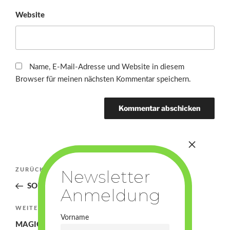
Website
Name, E-Mail-Adresse und Website in diesem
Browser für meinen nächsten Kommentar speichern.
Beitragsnavigation
Vorheriger
ZURÜCK
Beitrag
SOMMER!
Nächster
WEITER
Vorname
Beitrag
MAGIC!