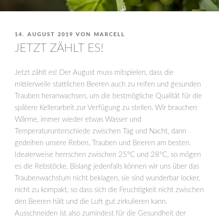
VERÖFFENTLICHT
14. AUGUST 2019
VON
MARCELL
AM
JETZT ZÄHLT ES!
Jetzt zählt es! Der August muss mitspielen, dass die
mittlerweile stattlichen Beeren auch zu reifen und gesunden
Trauben heranwachsen, um die bestmögliche Qualität für die
spätere Kellerarbeit zur Verfügung zu stellen. Wir brauchen
Wärme, immer wieder etwas Wasser und
Temperaturunterschiede zwischen Tag und Nacht, dann
gedeihen unsere Reben, Trauben und Beeren am besten.
Idealerweise herrschen zwischen 25°C und 28°C, so mögen
es die Rebstöcke. Bislang jedenfalls können wir uns über das
Traubenwachstum nicht beklagen, sie sind wunderbar locker,
nicht zu kompakt, so dass sich die Feuchtigkeit nicht zwischen
den Beeren hält und die Luft gut zirkulieren kann.
Ausschneiden ist also zumindest für die Gesundheit der