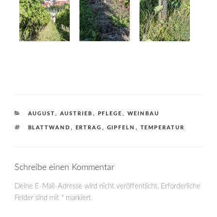
KATEGORIEN
AUGUST
,
AUSTRIEB
,
PFLEGE
,
WEINBAU
SCHLAGWÖRTER
BLATTWAND
,
ERTRAG
,
GIPFELN
,
TEMPERATUR
Schreibe einen Kommentar
Deine E-Mail-Adresse wird nicht veröffentlicht.
Erforderliche
Felder sind mit
*
markiert