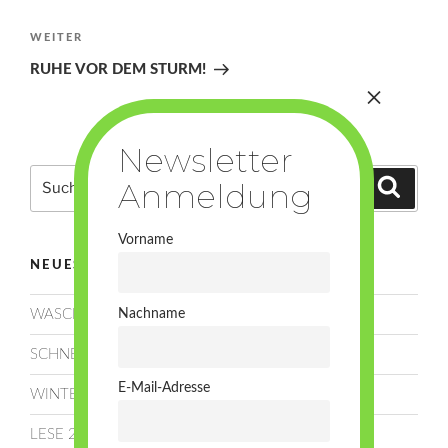
Nächster
WEITER
Beitrag
RUHE VOR DEM STURM!
Suchen
Suche
nach:
Vorname
NEUESTE BEITRÄGE
Nachname
WASCHEN, SCHNEIDEN, LEGEN!
SCHNEE!
E-Mail-Adresse
WINTERRUHE
LESE 2025!