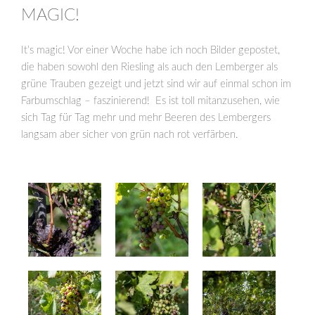
AM
MAGIC!
It’s magic! Vor einer Woche habe ich noch Bilder gepostet,
die haben sowohl den Riesling als auch den Lemberger als
grüne Trauben gezeigt und jetzt sind wir auf einmal schon im
Farbumschlag – faszinierend! Es ist toll mitanzusehen, wie
sich Tag für Tag mehr und mehr Beeren des Lembergers
langsam aber sicher von grün nach rot verfärben.