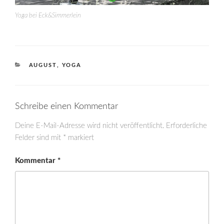
Yoga bei Eck&Simmerlein
KATEGORIEN
AUGUST
,
YOGA
Schreibe einen Kommentar
Deine E-Mail-Adresse wird nicht veröffentlicht.
Erforderliche
Felder sind mit
*
markiert
Kommentar
*