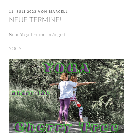
VERÖFFENTLICHT
11. JULI 2023
VON
MARCELL
AM
NEUE TERMINE!
Neue Yoga Termine im August.
YOGA