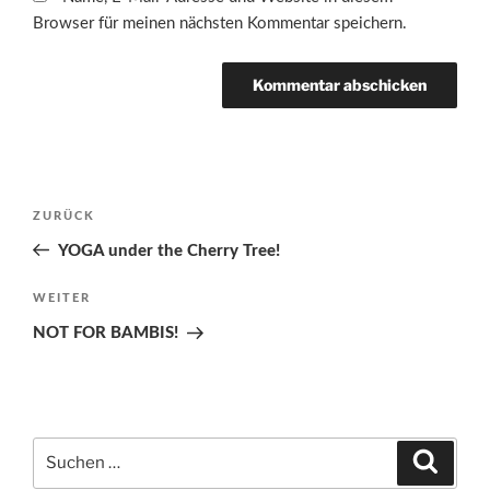
Browser für meinen nächsten Kommentar speichern.
Beitragsnavigation
Vorheriger
ZURÜCK
Beitrag
YOGA under the Cherry Tree!
Nächster
WEITER
Beitrag
NOT FOR BAMBIS!
Suchen
Suche
nach: